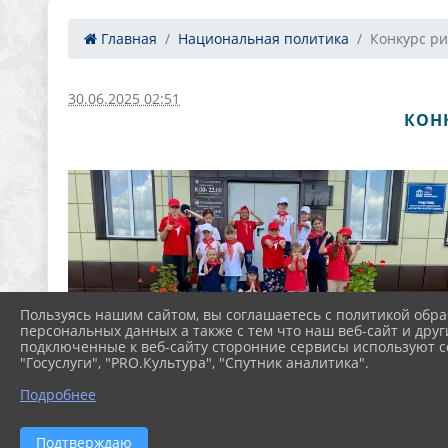
Главная
Национальная политика
Конкурс рис
30.06.2025 02:51
КОН
Пользуясь нашим сайтом, вы соглашаетесь с политикой обра
персональных данных а также с тем что наш веб-сайт и друг
подключенные к веб-сайту сторонние сервисы используют co
"Госуслуги", "PRO.Культура", "Спутник аналитика".
Подробнее
Подтверждаю