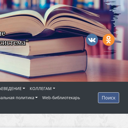
ие
система"
АЕВЕДЕНИЕ
КОЛЛЕГАМ
Поиск
альная политика
Web-библиотекарь