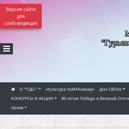
Версия сайта
для
слабовидящих
"Гурьев
О "ГЦБС"
«Культура поMAXимуму»
Дни СВОих
КОНКУРСЫ И АКЦИИ
80‑летие Победы в Великой Отеч
Архив