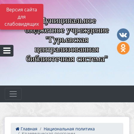
Версия сайта
для
Муниципальное
слабовидящих
бюджетное учреждение
"Гурьевская
централизованная
библиотечная система"
Главная
Национальная политика
Краеведческая программ...