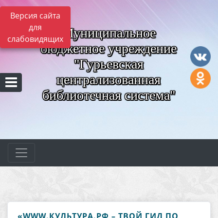
Версия сайта
для
Муниципальное
слабовидящих
бюджетное учреждение
"Гурьевская
централизованная
библиотечная система"
«WWW.КУЛЬТУРА.РФ – ТВОЙ ГИД ПО