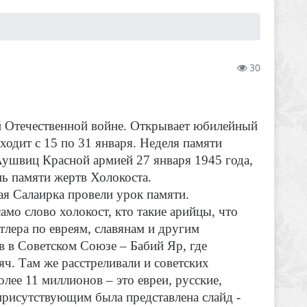
30
й Отечественной войне. Открывает юбилейный
ходит с 15 по 31 января. Неделя памяти
Аушвиц Красной армией 27 января 1945 года,
ь памяти жертв Холокоста.
я Салаирка провели урок памяти.
амо слово холокост, кто такие арийцы, что
итлера по евреям, славянам и другим
в в Советском Союзе – Бабий Яр, где
яч. Там же расстреливали и советских
лее 11 миллионов – это евреи, русские,
присутствующим была представлена слайд -