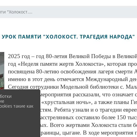
ти "Холокост....
УРОК ПАМЯТИ "ХОЛОКОСТ. ТРАГЕДИЯ НАРОДА"
2025 год – год 80-летия Великой Победы в Велико
год «Неделя памяти жертв Холокоста», которая про
посвящена 80-летию освобождения лагеря смерти 
именно в этот день отмечается Международный ден
Сегодня сотрудники Модельной библиотеки с. Мала
Участникам мероприятия рассказали, что означает с
ботки
ие
такое гетто и «хрустальная ночь», а также планы Г
okies такие как
национальностям. Ребята узнали и о трагедии еврее
количество расстрелянных составило более 150 тыс
военнопленных. Всего жертвами Холокоста стали бо
белорусы, украинцы, цыгане. В ходе мероприятия 