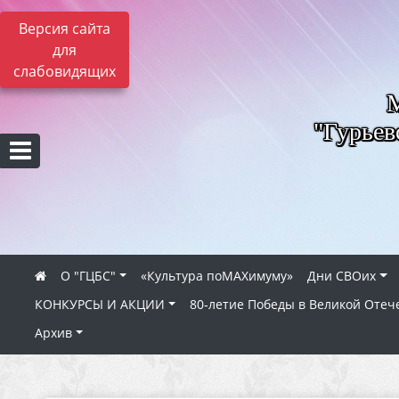
Версия сайта
для
слабовидящих
"Гурьев
О "ГЦБС"
«Культура поMAXимуму»
Дни СВОих
КОНКУРСЫ И АКЦИИ
80‑летие Победы в Великой Отеч
Архив