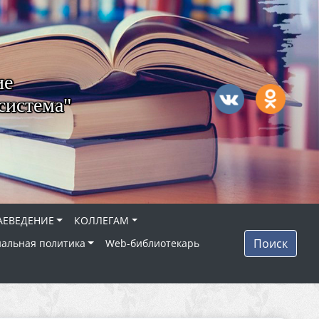
ие
система"
АЕВЕДЕНИЕ
КОЛЛЕГАМ
Поиск
альная политика
Web-библиотекарь