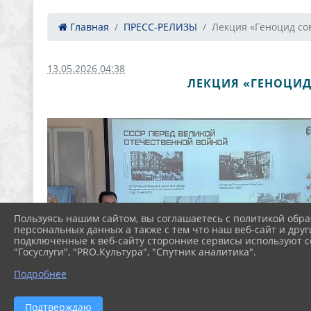
Главная
ПРЕСС-РЕЛИЗЫ
Лекция «Геноцид сов
13.05.2026 04:38
ЛЕКЦИЯ «ГЕНОЦИД
Пользуясь нашим сайтом, вы соглашаетесь с политикой обра
персональных данных а также с тем что наш веб-сайт и друг
подключенные к веб-сайту сторонние сервисы используют co
"Госуслуги", "PRO.Культура", "Спутник аналитика".
Подробнее
Подтверждаю