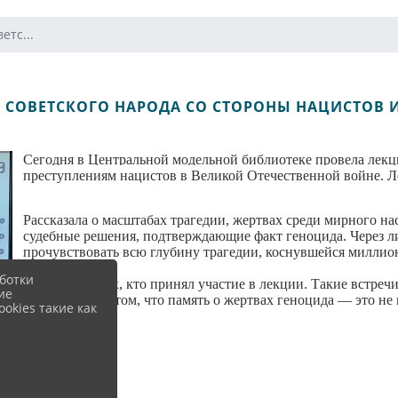
етс...
 СОВЕТСКОГО НАРОДА СО СТОРОНЫ НАЦИСТОВ 
Сегодня в Центральной модельной библиотеке провела лек
преступлениям нацистов в Великой Отечественной войне. Л
Рассказала о масштабах трагедии, жертвах среди мирного н
судебные решения, подтверждающие факт геноцида.
Через л
прочувствовать всю глубину трагедии, коснувшейся миллио
ботки
Благодарю всех, кто принял участие в лекции. Такие встре
ие
напоминают о том, что память о жертвах геноцида — это не
okies такие как
для будущего.