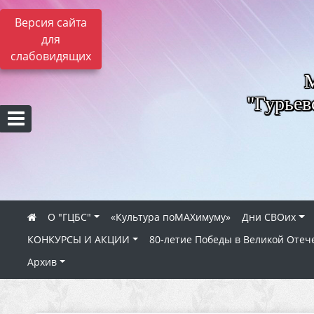
Версия сайта
для
слабовидящих
"Гурьев
О "ГЦБС"
«Культура поMAXимуму»
Дни СВОих
КОНКУРСЫ И АКЦИИ
80‑летие Победы в Великой Отеч
Архив