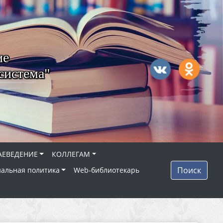
ие
система"
АЕВЕДЕНИЕ
КОЛЛЕГАМ
Поиск
альная политика
Web-библиотекарь