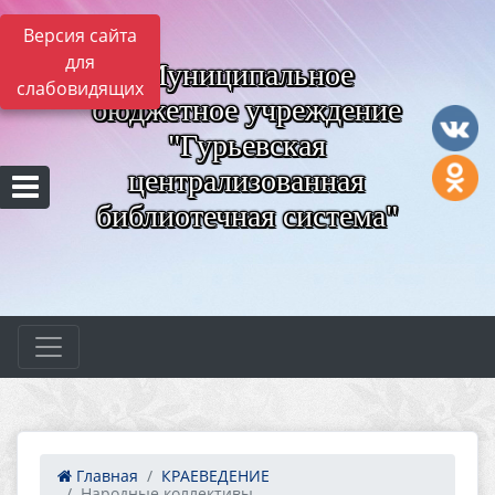
Версия сайта
для
Муниципальное
слабовидящих
бюджетное учреждение
"Гурьевская
централизованная
библиотечная система"
Главная
КРАЕВЕДЕНИЕ
Народные коллективы