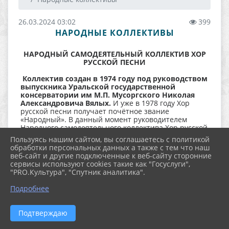
26.03.2024 03:02
399
НАРОДНЫЕ КОЛЛЕКТИВЫ
НАРОДНЫЙ САМОДЕЯТЕЛЬНЫЙ КОЛЛЕКТИВ ХОР
РУССКОЙ ПЕСНИ
Коллектив создан в 1974 году под руководством
выпускника Уральской государственной
консерватории им М.П. Мусоргского Николая
Александровича Вялых.
И уже в 1978 году Хор
русской песни получает почётное звание
«Народный». В данный момент руководителем
Народного самодеятельного коллектива Хор русской
песни им. Н. Вялых является Инга Викторовна
Пользуясь нашим сайтом, вы соглашаетесь с политикой
Сизикова.
обработки персональных данных а также с тем что наш
веб-сайт и другие подключенные к веб-сайту сторонние
сервисы используют cookies такие как "Госуслуги",
"PRO.Культура", "Спутник аналитика".
Подробнее
Подтверждаю