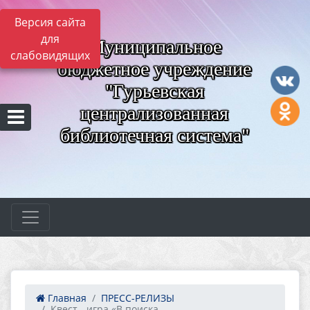
Версия сайта
для
Муниципальное
слабовидящих
бюджетное учреждение
"Гурьевская
централизованная
библиотечная система"
Главная
ПРЕСС-РЕЛИЗЫ
Квест - игра «В поиска...