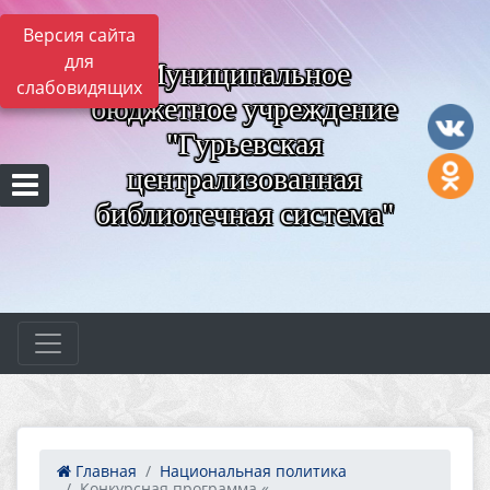
Версия сайта
для
Муниципальное
слабовидящих
бюджетное учреждение
"Гурьевская
централизованная
библиотечная система"
Главная
Национальная политика
Конкурсная программа «...