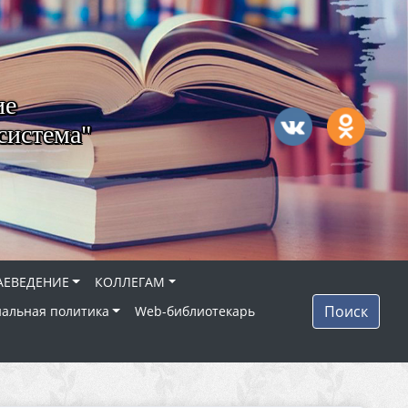
ие
система"
АЕВЕДЕНИЕ
КОЛЛЕГАМ
Поиск
альная политика
Web-библиотекарь