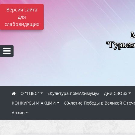
Версия сайта
для
слабовидящих
"Гурьев
О "ГЦБС"
«Культура поMAXимуму»
Дни СВОих
КОНКУРСЫ И АКЦИИ
80‑летие Победы в Великой Отеч
Архив