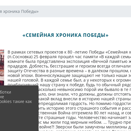
я хроника Победы»
«СЕМЕЙНАЯ ХРОНИКА ПОБЕДЫ»
В рамках сетевых проектов к 80 -летию Победы «Семейная 
(п.Сосновка) 25 февраля прошёл час памяти «В каждой сем
комнате была представлена экспозиция «Вечной памятью ж
прадедов. Доблесть, бесстрашие и героизм всегда отличали
защиту Отечества в разные времена – в далёком прошлом, 
новой эпохи. Военнослужащие защищают не только наши зем
нашей головой. В каждой семье был, а у некоторых к огромн
приблизивший нашу страну к победе, будь то обычный рядо
узнали о том, насколько невыносимо порой им бывало в те 
ботки
бы трудно не было, они знали, что должны, должны отстоять
ие
Кем они были, какой вклад внесли в историю нашей страны,
okies такие как
переполняла непреодолимая гордость. Но помимо гордости 
их судьбе, изучить историю этого страшного события и рас
Великая Отечественная Война отгремела 80 лет назад, и со
происходило в те страшные годы. Человечество начинает з
то, чтобы сейчас мы жили под мирным небом. … Трудно пред
этой страшной войне?! Зверски были замучены миллионы де