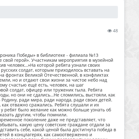
48
хроника Победы» в библиотеке - филиала №13
ье свой герой». Участникам мероприятия в музейной
ив человек…»На которой ребята узнали своих
 русских солдат, которым приходилось вставать на
на фронтах Великой Отечественной, в конфликтах
ли, но и отдают свои жизни за чистое небо над
ому счастью ещё есть, человек, на шаг
вой солдат, офицер или труженик тыла. Ребята
годы, но они не сдались…Не сломились, выстояли, как
 Родину, ради мира, ради народа, ради своих детей.
 как отважно сражались. Ребята слушали и их
у ребят было желание как можно больше узнать об
сказать другим, чтобы помнили.
временное поколение даже не представляет, что
абывать, какую цену советские граждане отдали за
ставить себе, какой ценой была достигнута победа в
тей в концлагерях, как самоотверженно и