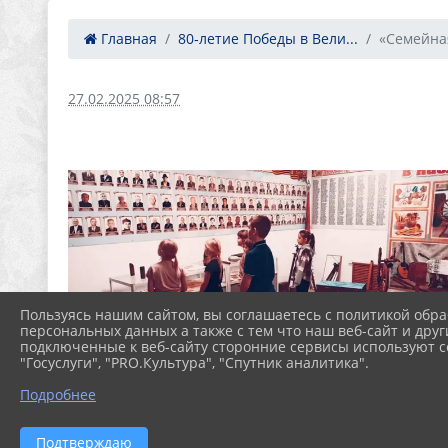
Главная
80‑летие Победы в Вели...
«Семейна
27.02.2025 08:57
Пользуясь нашим сайтом, вы соглашаетесь с политикой обра
персональных данных а также с тем что наш веб-сайт и друг
подключенные к веб-сайту сторонние сервисы используют co
"Госуслуги", "PRO.Культура", "Спутник аналитика".
Подробнее
Подтверждаю