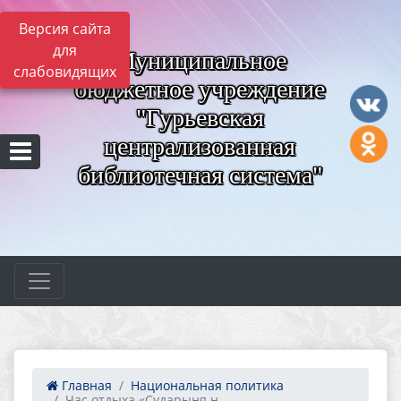
Версия сайта
для
Муниципальное
слабовидящих
бюджетное учреждение
"Гурьевская
централизованная
библиотечная система"
Главная
Национальная политика
Час отдыха «Сударыня н...