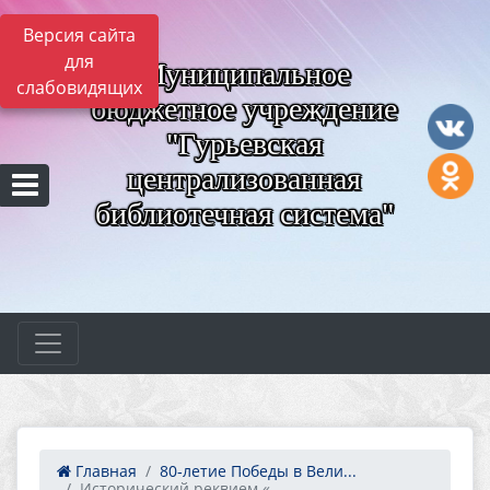
Версия сайта
для
Муниципальное
слабовидящих
бюджетное учреждение
"Гурьевская
централизованная
библиотечная система"
Главная
80‑летие Победы в Вели...
Исторический реквием «...