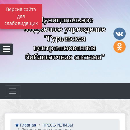
Версия сайта
для
Муниципальное
слабовидящих
бюджетное учреждение
"Гурьевская
централизованная
библиотечная система"
Главная
ПРЕСС-РЕЛИЗЫ
Литературное путешеств...