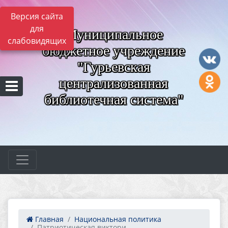
Версия сайта
для
Муниципальное
слабовидящих
бюджетное учреждение
"Гурьевская
централизованная
библиотечная система"
Главная
Национальная политика
Патриотическая виктори...