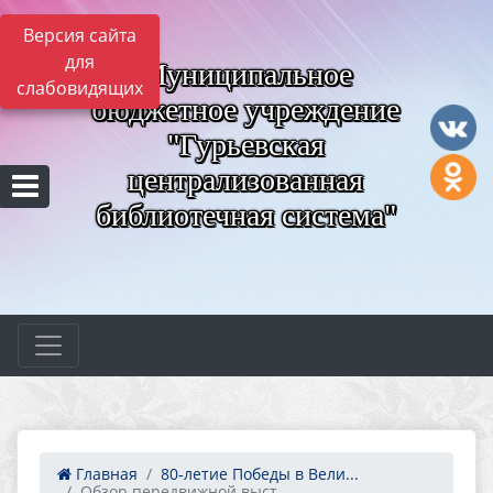
Версия сайта
для
Муниципальное
слабовидящих
бюджетное учреждение
"Гурьевская
централизованная
библиотечная система"
Главная
80‑летие Победы в Вели...
Обзор передвижной выст...