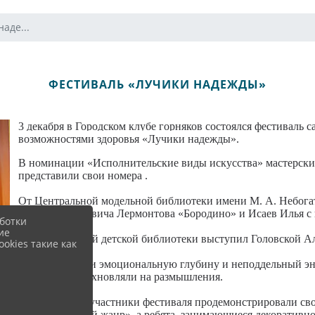
аде...
ФЕСТИВАЛЬ «ЛУЧИКИ НАДЕЖДЫ»
3 декабря в Городском клубе горняков состоялся фестиваль 
возможностями здоровья «Лучики надежды».
В номинации «Исполнительские виды искусства» мастерски
представили свои номера .
От Центральной модельной библиотеки имени М. А. Небога
Михаила Юрьевича Лермонтова «Бородино» и Исаев Илья с
ботки
ие
От Центральной детской библиотеки выступил Головской А
okies такие как
Ребята показали эмоциональную глубину и неподдельный энт
энергией и вдохновляли на размышления.
Также многие участники фестиваля продемонстрировали сво
«Оригинальный жанр», а ребята, занимающиеся декоративно