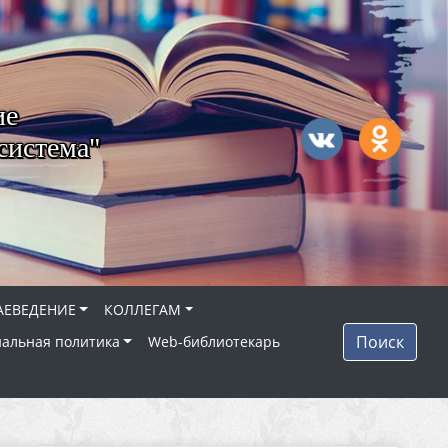
ие
система"
АЕВЕДЕНИЕ
КОЛЛЕГАМ
Поиск
альная политика
Web-библиотекарь