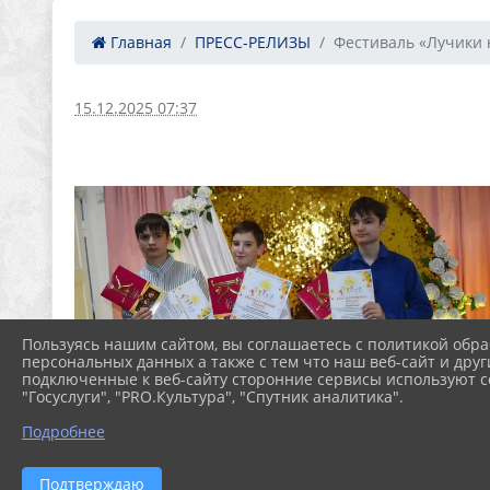
Главная
ПРЕСС-РЕЛИЗЫ
Фестиваль «Лучики н
15.12.2025 07:37
Пользуясь нашим сайтом, вы соглашаетесь с политикой обра
персональных данных а также с тем что наш веб-сайт и друг
подключенные к веб-сайту сторонние сервисы используют co
"Госуслуги", "PRO.Культура", "Спутник аналитика".
Подробнее
Подтверждаю