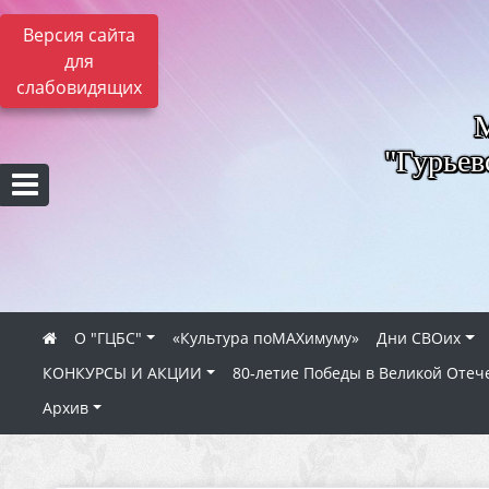
Версия сайта
для
слабовидящих
"Гурьев
О "ГЦБС"
«Культура поMAXимуму»
Дни СВОих
КОНКУРСЫ И АКЦИИ
80‑летие Победы в Великой Отеч
Архив