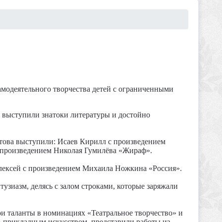
самодеятельного творчества детей с ограниченными
 выступили знатоки литературы и достойно
това выступили: Исаев Кирилл с произведением
 произведением Николая Гумилёва «Жираф».
лексей с произведением Михаила Ножкина «Россия».
узиазм, делясь с залом строками, которые заряжали
и таланты в номинациях «Театральное творчество» и
-прикладным искусством, представили работы из