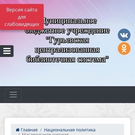
Версия сайта
для
Муниципальное
слабовидящих
бюджетное учреждение
"Гурьевская
централизованная
библиотечная система"
Главная
Национальная политика
Масленичное гуляние