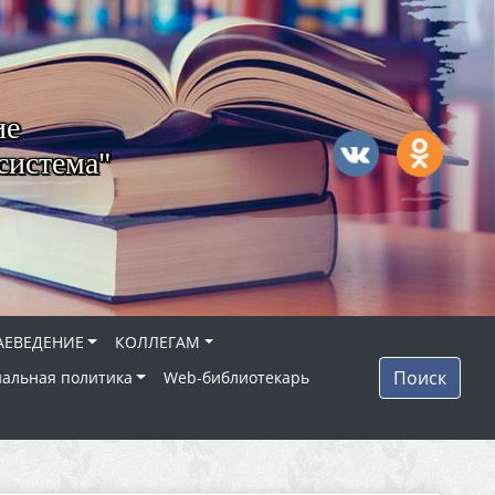
ие
система"
АЕВЕДЕНИЕ
КОЛЛЕГАМ
Поиск
альная политика
Web-библиотекарь