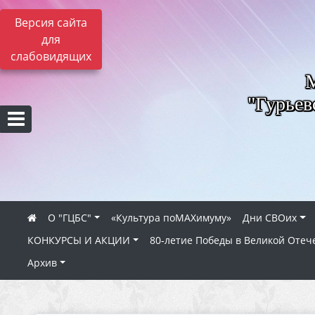
Версия сайта
для
слабовидящих
"Гурьев
О "ГЦБС"
«Культура поMAXимуму»
Дни СВОих
КОНКУРСЫ И АКЦИИ
80‑летие Победы в Великой Отеч
Архив