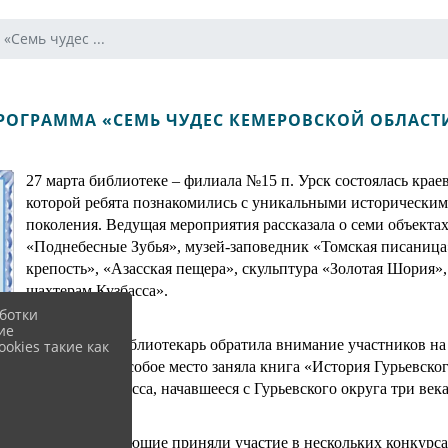
«Семь чудес ...
РОГРАММА «СЕМЬ ЧУДЕС КЕМЕРОВСКОЙ ОБЛАСТ
27 марта библиотеке – филиала №15 п. Урск состоялась крае
которой ребята познакомились с уникальными историческим
поколения. Ведущая мероприятия рассказала о семи объектах
«Поднебесные Зубья», музей-заповедник «Томская писаница
крепость», «Азасская пещера», скульптура «Золотая Шория»
шахтерам Кузбасса».
ботки
ие
Кроме того, библиотекарь обратила внимание участников на
okies такие как
библиотеки. Особое место заняла книга «История Гурьевско
освоение Кузбасса, начавшееся с Гурьевского округа три века
Затем все желающие приняли участие в нескольких конкурса