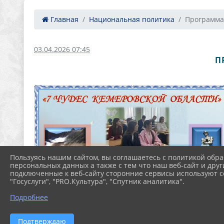
Главная
Национальная политика
Программа 
03.04.2026 07:45
П
Пользуясь нашим сайтом, вы соглашаетесь с политикой обра
персональных данных а также с тем что наш веб-сайт и друг
подключенные к веб-сайту сторонние сервисы используют co
"Госуслуги", "PRO.Культура", "Спутник аналитика".
Подробнее
Подтверждаю