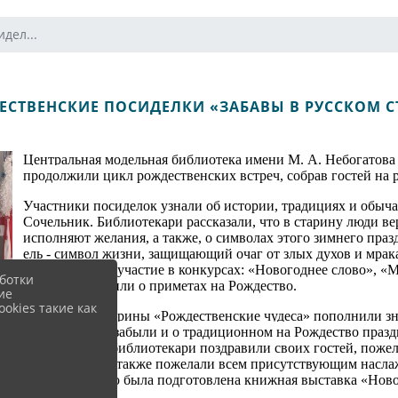
дел...
ЕСТВЕНСКИЕ ПОСИДЕЛКИ «ЗАБАВЫ В РУССКОМ С
Центральная модельная библиотека имени М. А. Небогатова
продолжили цикл рождественских встреч, собрав гостей на 
Участники посиделок узнали об истории, традициях и обычая
Сочельник. Библиотекари рассказали, что в старину люди вер
исполняют желания, а также, о символах этого зимнего праздн
ель - символ жизни, защищающий очаг от злых духов и мрак
Гости приняли участие в конкурсах: «Новогоднее слово», 
ботки
зиме и вспомнили о приметах на Рождество.
ие
okies такие как
Вопросы викторины «Рождественские чудеса» пополнили зна
празднике. Не забыли и о традиционном на Рождество празд
В заключение библиотекари поздравили своих гостей, пожела
прекрасного, а также пожелали всем присутствующим наслаж
К мероприятию была подготовлена книжная выставка «Ново