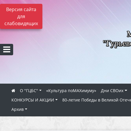
Версия сайта
для
слабовидящих
"Гурьев
О "ГЦБС"
«Культура поMAXимуму»
Дни СВОих
КОНКУРСЫ И АКЦИИ
80‑летие Победы в Великой Отеч
Архив