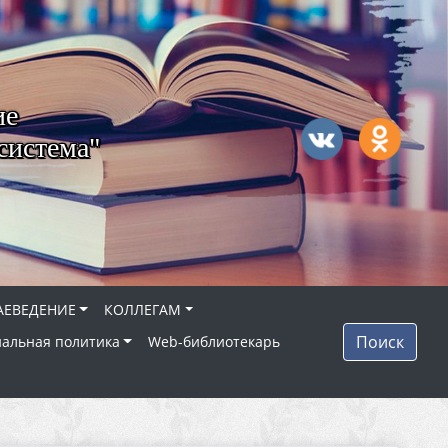
ие
система"
АЕВЕДЕНИЕ
КОЛЛЕГАМ
Поиск
альная политика
Web-библиотекарь