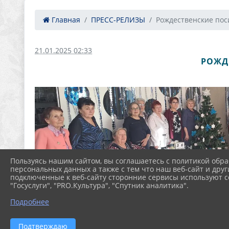
Главная
ПРЕСС-РЕЛИЗЫ
Рождественские поси
21.01.2025 02:33
РОЖД
Пользуясь нашим сайтом, вы соглашаетесь с политикой обра
персональных данных а также с тем что наш веб-сайт и друг
подключенные к веб-сайту сторонние сервисы используют co
"Госуслуги", "PRO.Культура", "Спутник аналитика".
Подробнее
Подтверждаю