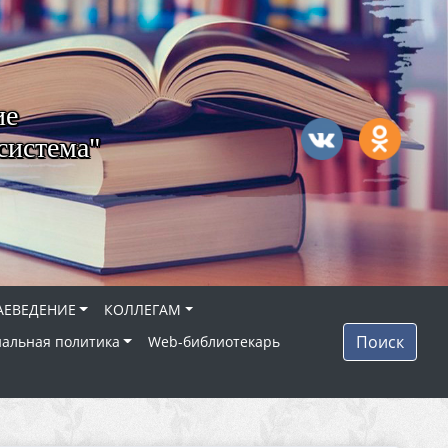
ие
система"
АЕВЕДЕНИЕ
КОЛЛЕГАМ
Поиск
альная политика
Web-библиотекарь