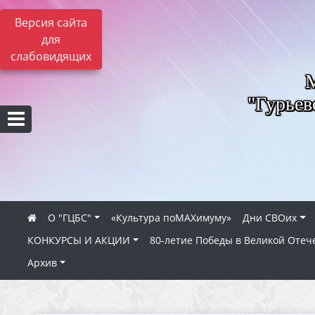
Версия сайта
для
слабовидящих
"Гурьев
О "ГЦБС"
«Культура поMAXимуму»
Дни СВОих
КОНКУРСЫ И АКЦИИ
80‑летие Победы в Великой Отеч
Архив