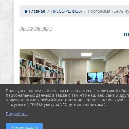
Главная
ПРЕСС-РЕЛИЗЫ
Программа «Семь чуд
26.02.2026 08:22
П
Пользуясь нашим сайтом, вы соглашаетесь с политикой обра
персональных данных а также с тем что наш веб-сайт и друг
подключенные к веб-сайту сторонние сервисы используют co
"Госуслуги", "PRO.Культура", "Спутник аналитика".
Подробнее
Подтверждаю