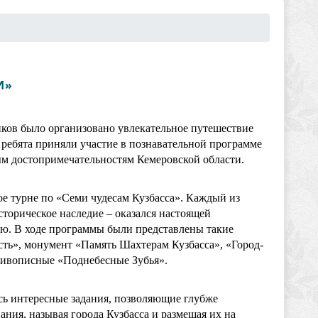
И»
иков было организовано увлекательное путешествие
ребята приняли участие в познавательной программе
м достопримечательностям Кемеровской области.
е турне по «Семи чудесам Кузбасса». Каждый из
сторическое наследие – оказался настоящей
ю. В ходе программы были представлены такие
сть», монумент «Память Шахтерам Кузбасса», «Город-
живописные «Поднебесные Зубья».
сь интересные задания, позволяющие глубже
ания, называя города Кузбасса и размещая их на