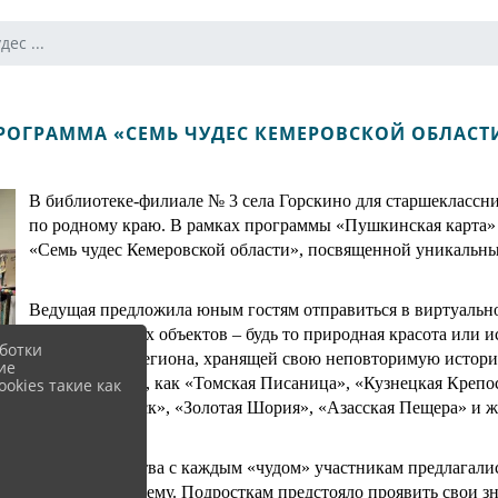
ес ...
РОГРАММА «СЕМЬ ЧУДЕС КЕМЕРОВСКОЙ ОБЛАСТ
В библиотеке-филиале № 3 села Горскино для старшеклассн
по родному краю. В рамках программы «Пушкинская карта» 
«Семь чудес Кемеровской области», посвященной уникальны
Ведущая предложила юным гостям отправиться в виртуально
представленных объектов – будь то природная красота или и
ботки
жемчужиной региона, хранящей свою неповторимую истори
ие
знаковые места, как «Томская Писаница», «Кузнецкая Крепо
okies такие как
музей Мариинск», «Золотая Шория», «Азасская Пещера» и 
После знакомства с каждым «чудом» участникам предлагали
погрузиться в тему. Подросткам предстояло проявить свои зн