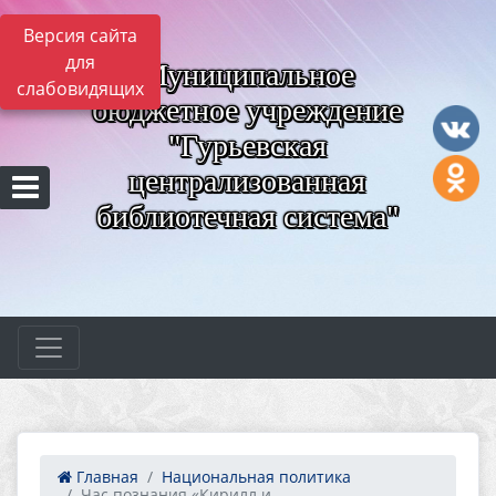
Версия сайта
для
Муниципальное
слабовидящих
бюджетное учреждение
"Гурьевская
централизованная
библиотечная система"
Главная
Национальная политика
Час познания «Кирилл и...