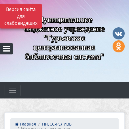
Версия сайта
для
Муниципальное
слабовидящих
бюджетное учреждение
"Гурьевская
централизованная
библиотечная система"
Главная
ПРЕСС-РЕЛИЗЫ
Музыкально - литератур...