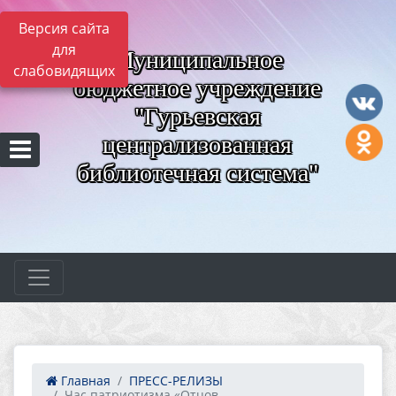
Версия сайта
для
Муниципальное
слабовидящих
бюджетное учреждение
"Гурьевская
централизованная
библиотечная система"
Главная
ПРЕСС-РЕЛИЗЫ
Час патриотизма «Отцов...