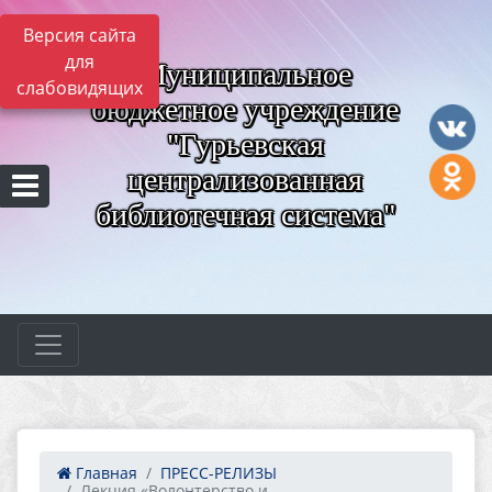
Версия сайта
для
Муниципальное
слабовидящих
бюджетное учреждение
"Гурьевская
централизованная
библиотечная система"
Главная
ПРЕСС-РЕЛИЗЫ
Лекция «Волонтерство и...