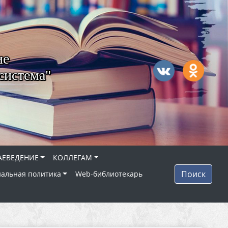
ие
система"
АЕВЕДЕНИЕ
КОЛЛЕГАМ
Поиск
альная политика
Web-библиотекарь