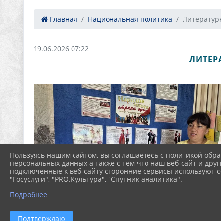
Главная
Национальная политика
Литературн
19.06.2026 07:22
ЛИТЕР
Пользуясь нашим сайтом, вы соглашаетесь с политикой обра
персональных данных а также с тем что наш веб-сайт и друг
подключенные к веб-сайту сторонние сервисы используют co
"Госуслуги", "PRO.Культура", "Спутник аналитика".
Подробнее
Подтверждаю