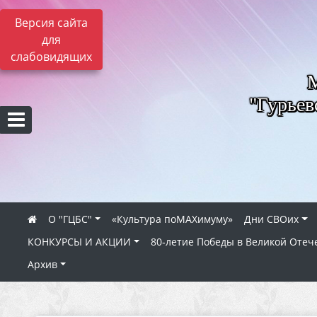
Версия сайта
для
слабовидящих
"Гурьев
О "ГЦБС"
«Культура поMAXимуму»
Дни СВОих
КОНКУРСЫ И АКЦИИ
80‑летие Победы в Великой Отеч
Архив