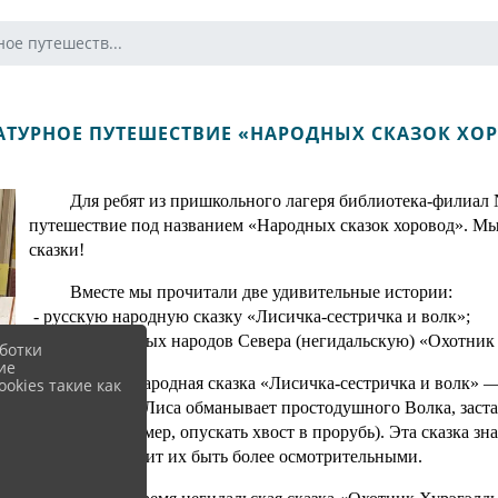
ое путешеств...
АТУРНОЕ ПУТЕШЕСТВИЕ «НАРОДНЫХ СКАЗОК ХО
Для ребят из пришкольного лагеря библиотека-филиал 
путешествие под названием «Народных сказок хоровод». Мы 
сказки!
Вместе мы прочитали две удивительные истории:
- русскую народную сказку «Лисичка-сестричка и волк»;
- сказку коренных народов Севера (негидальскую) «Охотник
ботки
ие
Русская народная сказка «Лисичка-сестричка и волк» —
okies такие как
доверчивости. Лиса обманывает простодушного Волка, заст
добычи (например, опускать хвост в прорубь). Эта сказка з
фольклора и учит их быть более осмотрительными.