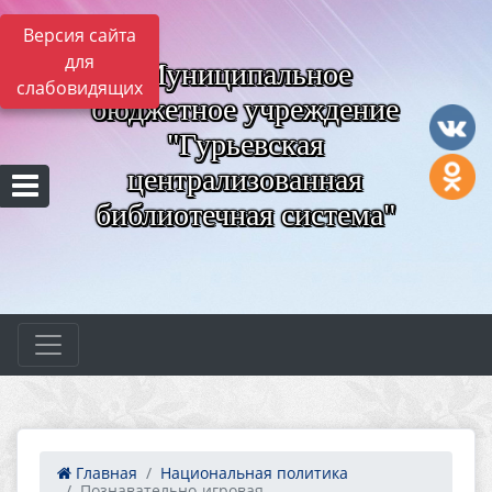
Версия сайта
для
Муниципальное
слабовидящих
бюджетное учреждение
"Гурьевская
централизованная
библиотечная система"
Главная
Национальная политика
Познавательно-игровая ...