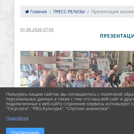
Главная
ПРЕСС-РЕЛИЗЫ
Презентация коллект
01.06.2026 07:06
ПРЕЗЕНТАЦ
Пользуясь нашим сайтом, вы соглашаетесь с политикой обра
персональных данных а также с тем что наш веб-сайт и друг
подключенные к веб-сайту сторонние сервисы используют co
"Госуслуги", "PRO.Культура", "Спутник аналитика".
Подробнее
Подтверждаю