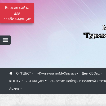
Версия сайта
для
слабовидящих
"Гурьев
О "ГЦБС"
«Культура поMAXимуму»
Дни СВОих
КОНКУРСЫ И АКЦИИ
80‑летие Победы в Великой Отеч
Архив