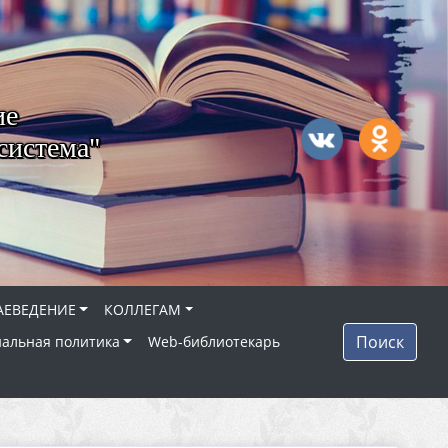
ие
система"
АЕВЕДЕНИЕ
КОЛЛЕГАМ
Поиск
альная политика
Web-библиотекарь