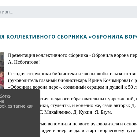
ивн...
ИЯ КОЛЛЕКТИВНОГО СБОРНИКА «ОБРОНИЛА ВОР
Презентация коллективного сборника «Обронила ворона пе
А. Небогатова!
Сегодня сотрудники библиотеки и члены любительского тв
(руководитель главный библиотекарь Ирина Козимирова) с 
«Обронила ворона перо», созданный сердцем и душой к 50 
ботки
Гости мероприятия: педагоги образовательных учреждений, 
ие
округа, школьники, студенты, и конечно же, сами авторы: Д.
okies такие как
Котельникова, Т. Михайленко, Д. Кукин, Я. Баум.
С благодарностью вспомнили первого руководителя и осно
(Старцеву), чьи идеи и энергия дали старт творческому пути