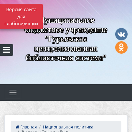
Версия сайта
для
Муниципальное
слабовидящих
бюджетное учреждение
"Гурьевская
централизованная
библиотечная система"
Главная
Национальная политика
Этночас «Сказки у Звен...