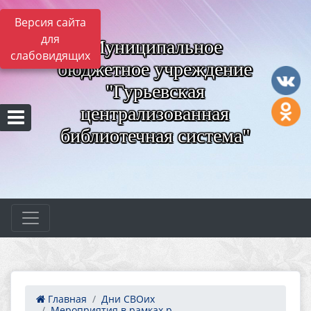
Версия сайта
для
Муниципальное
слабовидящих
бюджетное учреждение
"Гурьевская
централизованная
библиотечная система"
Главная
Дни СВОих
Мероприятия в рамках р...