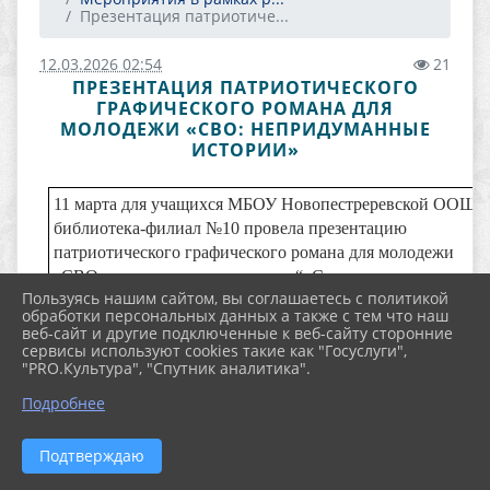
Презентация патриотиче...
12.03.2026 02:54
21
ПРЕЗЕНТАЦИЯ ПАТРИОТИЧЕСКОГО
ГРАФИЧЕСКОГО РОМАНА ДЛЯ
МОЛОДЕЖИ «СВО: НЕПРИДУМАННЫЕ
ИСТОРИИ»
11 марта для учащихся МБОУ Новопестреревской ООШ,
библиотека-филиал №10 провела презентацию
патриотического графического романа для молодежи
„СВО: непридуманные истории“. Среди его авторов —
Пользуясь нашим сайтом, вы соглашаетесь с политикой
участник боевых действий на Украине, член
обработки персональных данных а также с тем что наш
Общественной палаты, Максим Григорьев, а также
веб-сайт и другие подключенные к веб-сайту сторонние
писатель-фантаст Сергей Лукьяненко.
сервисы используют cookies такие как "Госуслуги",
"PRO.Культура", "Спутник аналитика".
Учащиеся узнали о том, что основным оружием Украины
Подробнее
против России, стала пропаганда. Огромный поток
псевдоисторической литературы был предоставлен в
Подтверждаю
доступной молодежи форме, пагубно влияя на
несформировавшиеся умы.