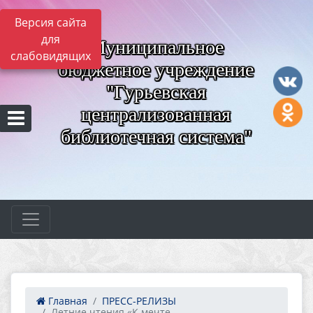
Версия сайта
для
Муниципальное
слабовидящих
бюджетное учреждение
"Гурьевская
централизованная
библиотечная система"
Главная
ПРЕСС-РЕЛИЗЫ
Летние чтения «К мечте...