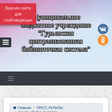
Версия сайта
для
Муниципальное
слабовидящих
бюджетное учреждение
"Гурьевская
централизованная
библиотечная система"
Главная
ПРЕСС-РЕЛИЗЫ
Акция «Живи, родник!»