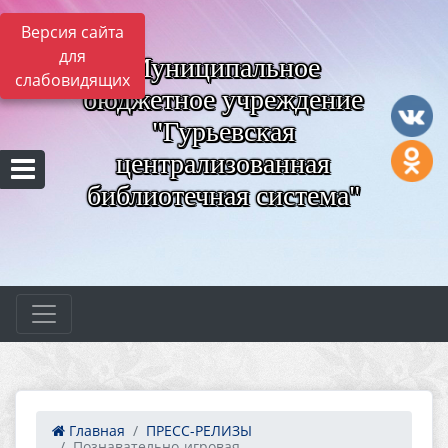
Версия сайта
для
Муниципальное
слабовидящих
бюджетное учреждение
"Гурьевская
централизованная
библиотечная система"
Главная
ПРЕСС-РЕЛИЗЫ
Познавательно-игровая ...