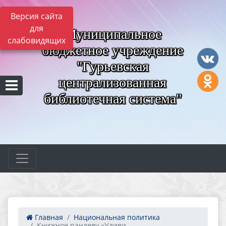
Версия сайта
для
Муниципальное
слабовидящих
бюджетное учреждение
"Гурьевская
централизованная
библиотечная система"
Главная
Национальная политика
Книжное рандеву «Удиви...