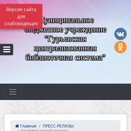
Версия сайта
для
Муниципальное
слабовидящих
бюджетное учреждение
"Гурьевская
централизованная
библиотечная система"
Главная
ПРЕСС-РЕЛИЗЫ
Краеведческий экскурс ...