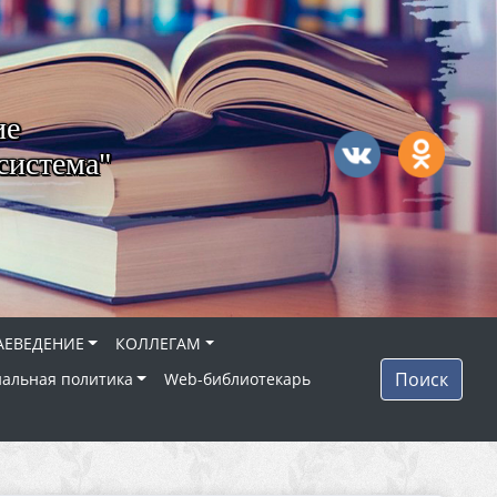
ие
система"
АЕВЕДЕНИЕ
КОЛЛЕГАМ
Поиск
альная политика
Web-библиотекарь