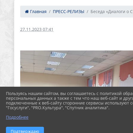
Главная
ПРЕСС-РЕЛИЗЫ
Беседа «Диалоги о 
27.11.2023 07:41
Пользуясь нашим сайтом, вы соглашаетесь с политикой обра
персональных данных а также с тем что наш веб-сайт и друг
подключенные к веб-сайту сторонние сервисы используют co
"Госуслуги", "PRO.Культура", "Спутник аналитика".
Подробнее
Подтверждаю