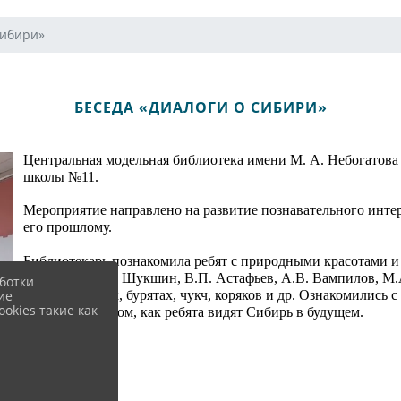
Сибири»
БЕСЕДА «ДИАЛОГИ О СИБИРИ»
Центральная модельная библиотека имени М. А. Небогатова
школы №11.
Мероприятие направлено на развитие познавательного интер
его прошлому.
Библиотекарь познакомила ребят с природными красотами и
Распутин, В.М. Шукшин, В.П. Астафьев, А.В. Вампилов, М.
ботки
ие
Сибири: якутах, бурятах, чукч, коряков и др. Ознакомились 
okies такие как
поговорили о том, как ребята видят Сибирь в будущем.