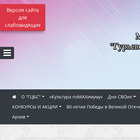
Версия сайта
для
слабовидящих
"Гурьев
О "ГЦБС"
«Культура поMAXимуму»
Дни СВОих
КОНКУРСЫ И АКЦИИ
80‑летие Победы в Великой Отеч
Архив