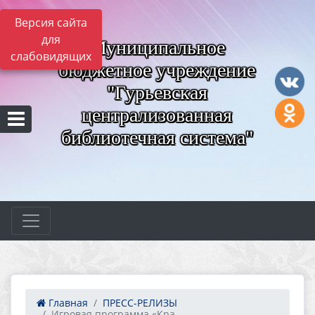
Версия сайта
для
Муниципальное
слабовидящих
бюджетное учреждение
"Гурьевская
централизованная
библиотечная система"
Главная
ПРЕСС-РЕЛИЗЫ
Игровая программа «Кра...