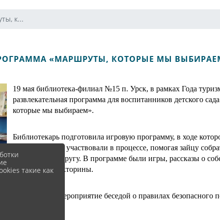
ы, к...
РОГРАММА «МАРШРУТЫ, КОТОРЫЕ МЫ ВЫБИРАЕ
19 мая библиотека-филиал №15 п. Урск, в рамках Года туриз
развлекательная программа для воспитанников детского са
которые мы выбираем».
Библиотекарь подготовила игровую программу, в ходе котор
Ребята активно участвовали в процессе, помогая зайцу собр
ботки
Гурьевскому округу. В программе были игры, рассказы о соб
ие
на вопросы викторины.
okies такие как
Завершилось мероприятие беседой о правилах безопасного по