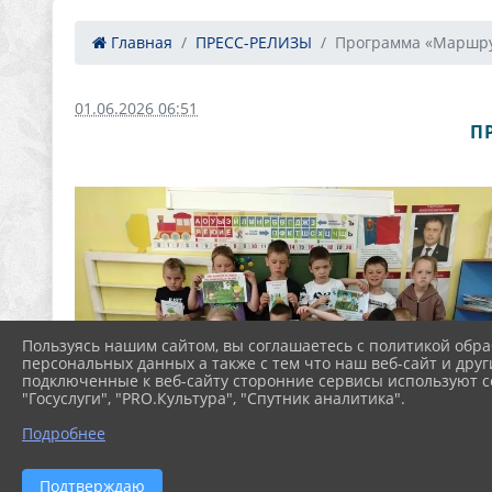
Главная
ПРЕСС-РЕЛИЗЫ
Программа «Маршрут
01.06.2026 06:51
П
Пользуясь нашим сайтом, вы соглашаетесь с политикой обра
персональных данных а также с тем что наш веб-сайт и друг
подключенные к веб-сайту сторонние сервисы используют co
"Госуслуги", "PRO.Культура", "Спутник аналитика".
Подробнее
Подтверждаю