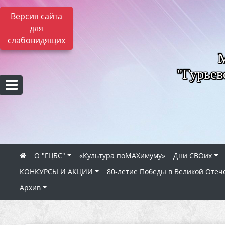
Версия сайта
для
слабовидящих
"Гурьев
О "ГЦБС"
«Культура поMAXимуму»
Дни СВОих
КОНКУРСЫ И АКЦИИ
80‑летие Победы в Великой Отеч
Архив