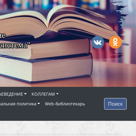
ие
система"
АЕВЕДЕНИЕ
КОЛЛЕГАМ
Поиск
альная политика
Web-библиотекарь