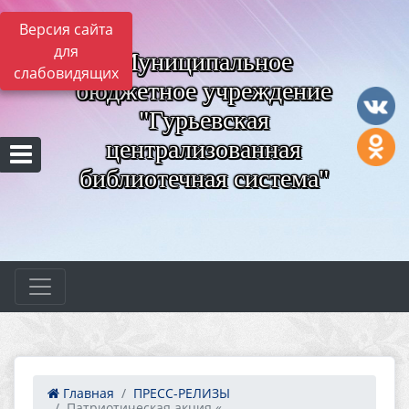
Версия сайта
для
Муниципальное
слабовидящих
бюджетное учреждение
"Гурьевская
централизованная
библиотечная система"
Главная
ПРЕСС-РЕЛИЗЫ
Патриотическая акция «...