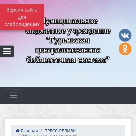
Версия сайта
для
Муниципальное
слабовидящих
бюджетное учреждение
"Гурьевская
централизованная
библиотечная система"
Главная
ПРЕСС-РЕЛИЗЫ
Музыкально-поэтический...