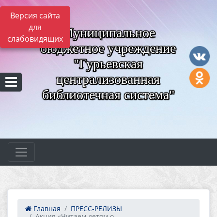
Версия сайта
для
Муниципальное
слабовидящих
бюджетное учреждение
"Гурьевская
централизованная
библиотечная система"
Главная
ПРЕСС-РЕЛИЗЫ
Акция «Читаем детям о ...