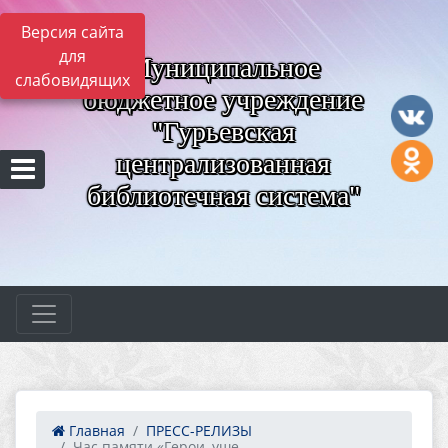
Версия сайта
для
Муниципальное
слабовидящих
бюджетное учреждение
"Гурьевская
централизованная
библиотечная система"
Главная
ПРЕСС-РЕЛИЗЫ
Час памяти «Герои, уше...