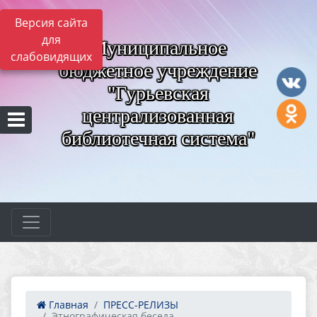
Версия сайта
для
Муниципальное
слабовидящих
бюджетное учреждение
"Гурьевская
централизованная
библиотечная система"
Главная
ПРЕСС-РЕЛИЗЫ
Этнографическая беседа...