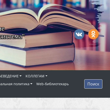
ие
система"
АЕВЕДЕНИЕ
КОЛЛЕГАМ
Поиск
альная политика
Web-библиотекарь