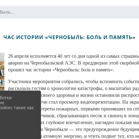
быль...
ЧАС ИСТОРИИ «ЧЕРНОБЫЛЬ: БОЛЬ И ПАМЯТЬ»
26 апреля исполняется 40 лет со дня одной из самых страш
аварии на Чернобыльской АЭС. В преддверии этой скорбной
прошел час истории «Чернобыль: боль и память».
Участники мероприятия собрались, чтобы вспомнить событи
рассказала гостям о хронологии катастрофы, о масштабах ра
которые ценой своего здоровья и жизни остановили распро
ботки
моментом встречи стал просмотр видеопрезентации. На экр
ие
okies такие как
энергоблок, портреты пожарных, первыми принявших на себ
работа вертолетчиков, сбрасывающих песок и свинец в эпиц
присутствующих глубокое впечатление, наглядно показав ма
людей. Память о Чернобыле — это предупреждение будущим
заплатил мир за атомную энергию, и чтить подвиг тех, кто н