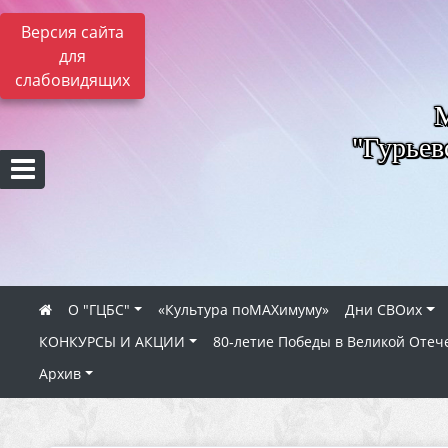
Версия сайта
для
слабовидящих
"Гурьев
О "ГЦБС"
«Культура поMAXимуму»
Дни СВОих
КОНКУРСЫ И АКЦИИ
80‑летие Победы в Великой Отеч
Архив