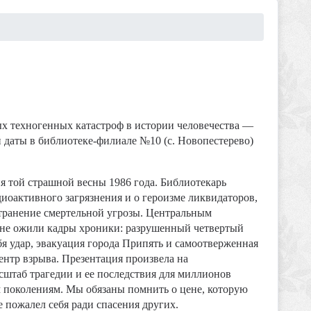
ных техногенных катастроф в истории человечества —
 даты в библиотеке-филиале №10 (с. Новопестерево)
я той страшной весны 1986 года. Библиотекарь
диоактивного загрязнения и о героизме ликвидаторов,
странение смертельной угрозы. Центральным
ане ожили кадры хроники: разрушенный четвертый
я удар, эвакуация города Припять и самоотверженная
ентр взрыва. Презентация произвела на
сштаб трагедии и ее последствия для миллионов
 поколениям. Мы обязаны помнить о цене, которую
е пожалел себя ради спасения других.