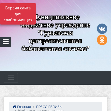
Версия сайта
для
Муниципальное
слабовидящих
бюджетное учреждение
"Гурьевская
централизованная
библиотечная система"
Главная
ПРЕСС-РЕЛИЗЫ
Информационно-познават...