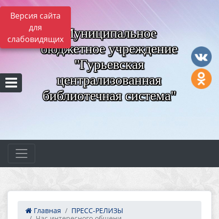
Версия сайта
для
Муниципальное
слабовидящих
бюджетное учреждение
"Гурьевская
централизованная
библиотечная система"
Главная
ПРЕСС-РЕЛИЗЫ
Час интересного общени...