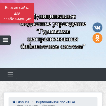
Версия сайта
для
Муниципальное
слабовидящих
бюджетное учреждение
"Гурьевская
централизованная
библиотечная система"
Главная
Национальная политика
Фотовыставка «Знание. ...