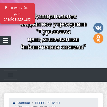
Версия сайта
для
Муниципальное
слабовидящих
бюджетное учреждение
"Гурьевская
централизованная
библиотечная система"
Главная
ПРЕСС-РЕЛИЗЫ
Познавательно-игровая ...