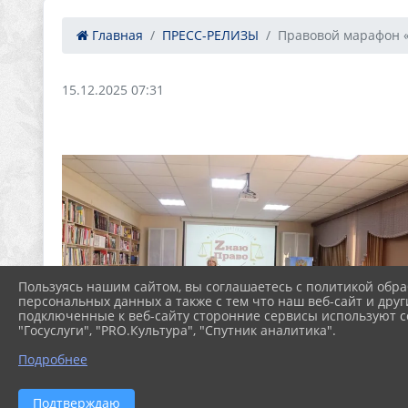
Главная
ПРЕСС-РЕЛИЗЫ
Правовой марафон «
15.12.2025 07:31
Пользуясь нашим сайтом, вы соглашаетесь с политикой обра
персональных данных а также с тем что наш веб-сайт и друг
подключенные к веб-сайту сторонние сервисы используют co
"Госуслуги", "PRO.Культура", "Спутник аналитика".
Подробнее
Подтверждаю