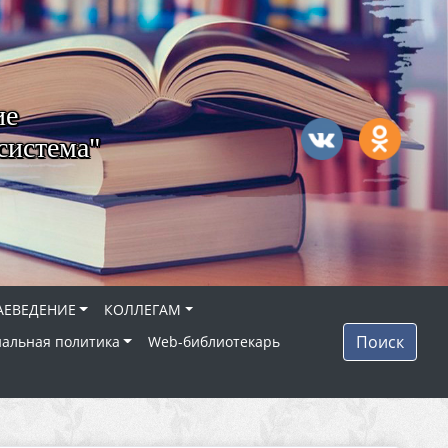
ие
система"
АЕВЕДЕНИЕ
КОЛЛЕГАМ
Поиск
альная политика
Web-библиотекарь