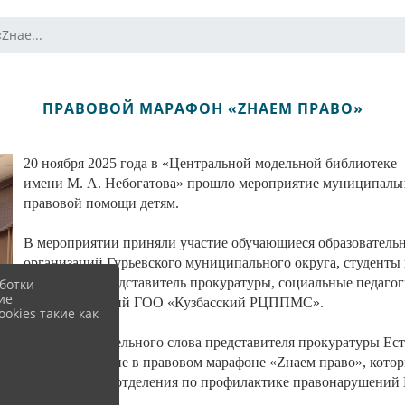
Zнае...
ПРАВОВОЙ МАРАФОН «ZНАЕМ ПРАВО»
20 ноября 2025 года в «Центральной модельной библиотеке
имени М. А. Небогатова» прошло мероприятие муниципаль
правовой помощи детям.
В мероприятии приняли участие обучающиеся образователь
организаций Гурьевского муниципального округа, студенты
техникума, представитель прокуратуры, социальные педагог
ботки
ие
правонарушений ГОО «Кузбасский РЦППМС».
okies такие как
После вступительного слова представителя прокуратуры Ес
приняли участие в правовом марафоне «Zнаем право», котор
специалистом отделения по профилактике правонарушени