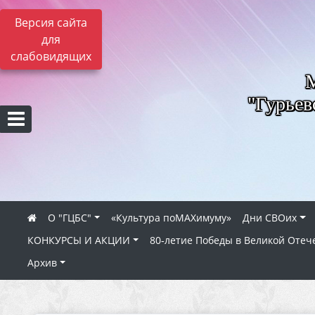
Версия сайта
для
слабовидящих
"Гурьев
О "ГЦБС"
«Культура поMAXимуму»
Дни СВОих
КОНКУРСЫ И АКЦИИ
80‑летие Победы в Великой Отеч
Архив