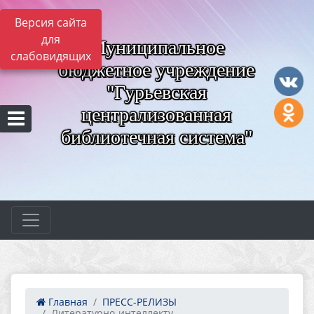
Версия сайта
для
Муниципальное
слабовидящих
бюджетное учреждение
"Гурьевская
централизованная
библиотечная система"
Главная
ПРЕСС-РЕЛИЗЫ
Литературно-интеллекту...