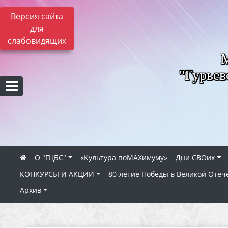
Версия сайта
для
слабовидящих
"Гурьев
О "ГЦБС"
«Культура поMAXимуму»
Дни СВОих
КОНКУРСЫ И АКЦИИ
80‑летие Победы в Великой Отеч
Архив