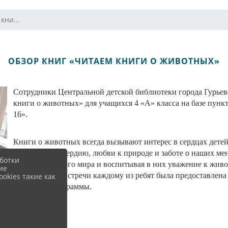
кни...
ОБЗОР КНИГ «ЧИТАЕМ КНИГИ О ЖИВОТНЫХ»
Сотрудники Центральной детской библиотеки города Гурьев
книги о животных» для учащихся 4 «А» класса на базе п
16».
Книги о животных всегда вызывают интерес в сердцах детей 
доброте, милосердию, любви к природе и заботе о наших м
ботки
тайны животного мира и воспитывая в них уважение к живо
ие
В завершение встречи каждому из ребят была предоставлена
okies такие как
школьной программы.