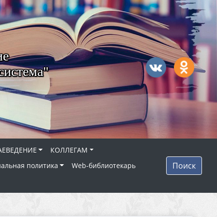
ие
система"
АЕВЕДЕНИЕ
КОЛЛЕГАМ
Поиск
альная политика
Web-библиотекарь