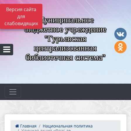
Версия сайта
для
Муниципальное
слабовидящих
бюджетное учреждение
"Гурьевская
централизованная
библиотечная система"
Главная
Национальная политика
Уличная акция «Флаг де...